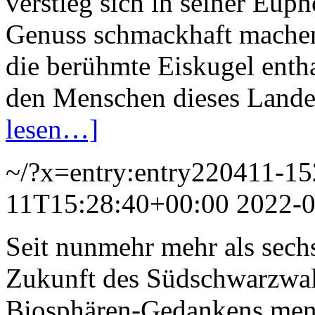
verstieg sich in seiner Euph
Genuss schmackhaft mache
die berühmte Eiskugel entha
den Menschen dieses Lande
lesen…]
~/?x=entry:entry220411-1
11T15:28:40+00:00
2022-0
Seit nunmehr mehr als sechs
Zukunft des Südschwarzwald
Biosphären-Gedankens men