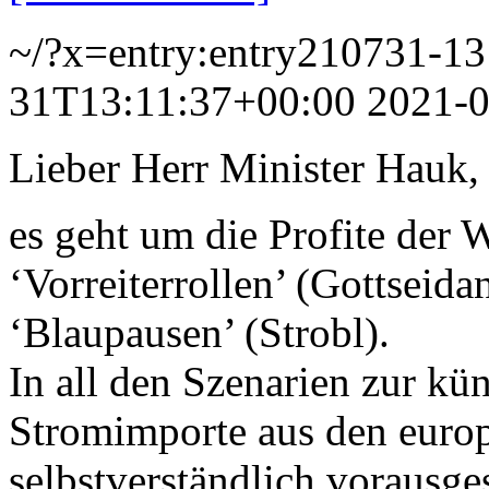
~/?x=entry:entry210731-1
31T13:11:37+00:00
2021-0
Lieber Herr Minister Hauk,
es geht um die Profite der 
‘Vorreiterrollen’ (Gottseida
‘Blaupausen’ (Strobl).
In all den Szenarien zur k
Stromimporte aus den euro
selbstverständlich vorausge